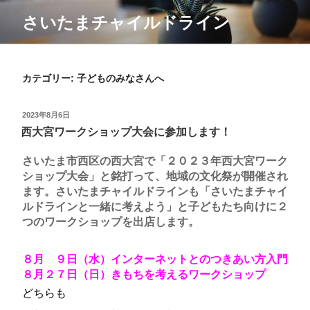
コ
さいたまチャイルドライン
ン
テ
ン
カテゴリー:
子どものみなさんへ
ツ
投
2023年8月6日
へ
稿
西大宮ワークショップ大会に参加します！
ス
日:
さいたま市西区の西大宮で「２０２３年西大宮ワーク
キ
ショップ大会」と銘打って、地域の文化祭が開催され
ッ
ます。さいたまチャイルドラインも「さいたまチャイ
ルドラインと一緒に考えよう」と子どもたち向けに２
プ
つのワークショップを出店します。
８月 ９日（水）インターネットとのつきあい方入門
８月２７日（日）きもちを考えるワークショップ
どちらも