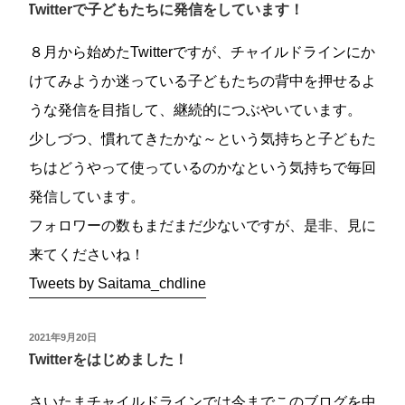
稿
Twitterで子どもたちに発信をしています！
日:
８月から始めたTwitterですが、チャイルドラインにか
けてみようか迷っている子どもたちの背中を押せるよ
うな発信を目指して、継続的につぶやいています。
少しづつ、慣れてきたかな～という気持ちと子どもた
ちはどうやって使っているのかなという気持ちで毎回
発信しています。
フォロワーの数もまだまだ少ないですが、是非、見に
来てくださいね！
Tweets by Saitama_chdline
投
2021年9月20日
稿
Twitterをはじめました！
日:
さいたまチャイルドラインでは今までこのブログを中