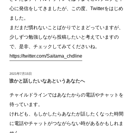
心に発信をしてきましたが、この度、Twitterをはじめ
ました。
まだまだ慣れないことばかりでとまどっていますが、
少しずつ勉強しながら投稿したいと考えていますの
で、是非、チェックしてみてくださいね。
https://twitter.com/Saitama_chdline
投
2021年7月15日
稿
誰かと話したいなあというあなたへ
日:
チャイルドラインではあなたからの電話やチャットを
待っています。
けれども、もしかしたらあなたが話したくなった時間
に電話やチャットがつながらない時があるかもしれま
せん。